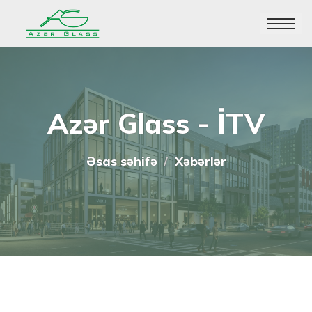
Toggle
navigatio
Azər Glass - İTV
Əsas səhifə
Xəbərlər